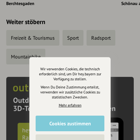
Berchtesgaden
Schönau 
haben, fahren wir zurück, wie wir gekommen sind.
Weiter stöbern
Freizeit & Tourismus
Sport
Radsport
Mountainbike
Wir verwenden Cookies, die technisch
erforderlich sind, um Dir hey.bayern zur
Verfügung zu stellen.
Wenn Du Deine Zustimmung erteilst,
verwenden wir zusätzliche Cookies zu
statistischen Zwecken.
Mehr erfahren
Cookies zustimmen