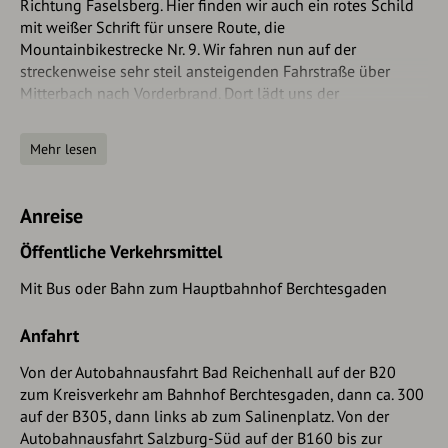
Richtung Faselsberg. Hier finden wir auch ein rotes Schild
mit weißer Schrift für unsere Route, die
Mountainbikestrecke Nr. 9. Wir fahren nun auf der
streckenweise sehr steil ansteigenden Fahrstraße über
Mitterbach nach Vorderbrand. Dort lädt uns der
gleichnamige Gasthof zu einer ersten Rast ein. Nun fahren
wir weiter auf der Fahrstraße bis zum Parkplatz Hinterbrand.
Mehr lesen
Dieser ist ein alternativer Startpunkt für unsere Tour: Wer
von hier aus losfährt, spart sich die ersten 500 Höhenmeter.
Anreise
Wir fahren nach links auf den langgezogenen Parkplatz, bis
uns ein rotes Schild nach rechts auf einen Forstweg schickt.
Öffentliche Verkehrsmittel
Auf einem weiteren Schild erhalten wir die Information,
dass uns noch 12,5 km bis zur Gotzenalm bevorstehen. Wir
Mit Bus oder Bahn zum Hauptbahnhof Berchtesgaden
passieren eine Schranke und fahren bergauf durch den
Wald. Dieses und andere Hindernisse, vor allem Viehroste,
Anfahrt
mahnen uns zu einem kontrollierten Tempo bei den später
Von der Autobahnausfahrt Bad Reichenhall auf der B20
folgenden Abfahrten. Bald zweigt der Wanderweg zur
zum Kreisverkehr am Bahnhof Berchtesgaden, dann ca. 300
Gotzenalm nach links ab, wir radeln jedoch weiter
auf der B305, dann links ab zum Salinenplatz. Von der
geradeaus.
Achtung
: Es ist im
Nationalpark Berchtesgaden
Autobahnausfahrt Salzburg-Süd auf der B160 bis zur
streng verboten, außerhalb der ausgewiesenen Strecken zu