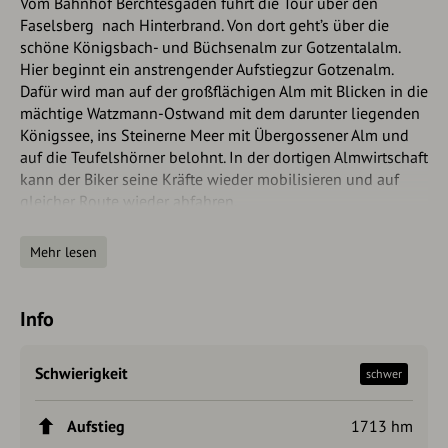
Vom Bahnhof Berchtesgaden führt die Tour über den
Faselsberg nach Hinterbrand. Von dort geht’s über die
schöne Königsbach- und Büchsenalm zur Gotzentalalm.
Hier beginnt ein anstrengender Aufstiegzur Gotzenalm.
Dafür wird man auf der großflächigen Alm mit Blicken in die
mächtige Watzmann-Ostwand mit dem darunter liegenden
Königssee, ins Steinerne Meer mit Übergossener Alm und
auf die Teufelshörner belohnt. In der dortigen Almwirtschaft
kann der Biker seine Kräfte wieder mobilisieren und auf
gleicher Route wieder abfahren.
Autorentipp
Mehr lesen
Ein kurzer Fußmarsch zum Feuerpalfen belohnt Sie mit
einem grandiosen Tiefblick auf den Königssee mit der
Info
Watzmann-Ostwand.
Schwierigkeit
schwer
Aufstieg
1713 hm