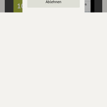
Ablehnen
10€ Rabatt mit hey.bayern auf Outdooractive
Pro und Pro+ sichern
Jetzt
hier
mehr erfahren oder gleich unseren
Voucher Code
nutzen um 10€ Rabatt zu erhalten (gültig bis 31.12.2021):
HEYOA10V
Eintrag teilen