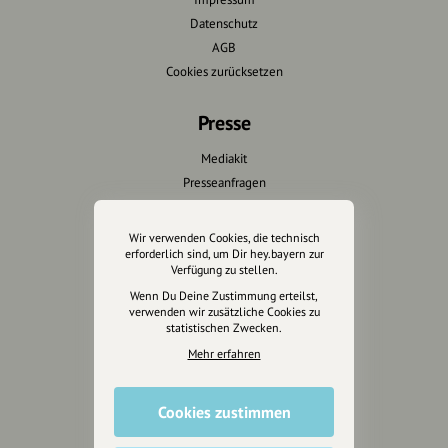
Datenschutz
AGB
Cookies zurücksetzen
Presse
Mediakit
Presseanfragen
Presseberichte
Wir verwenden Cookies, die technisch
Wir unterstützen Euch
erforderlich sind, um Dir hey.bayern zur
Verfügung zu stellen.
Fotografie & mehr
Wenn Du Deine Zustimmung erteilst,
verwenden wir zusätzliche Cookies zu
Marketing
statistischen Zwecken.
Design & Branding
Mehr erfahren
Anakin Design
Cookies zustimmen