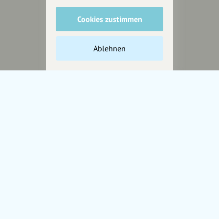
Cookies zustimmen
Unterstütze
unsere Plattform
Ablehnen
hey.bayern ist ein Projekt von
uns für unsere Region und
für alle, die uns besuchen
wollen.
Inhalte vorschlagen
Jetzt unterstützen
Wir können leider keine
Spendenquittung ausstellen.