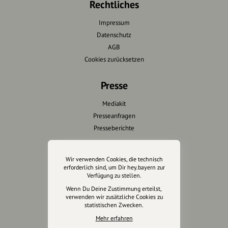
Rechtliches
Impressum
Datenschutz
AGB
Cookies zurücksetzen
Presse
Mediakit
Presseanfragen
Presseberichte
Wir unterstützen Euch
Wir verwenden Cookies, die technisch
erforderlich sind, um Dir hey.bayern zur
Fotografie & mehr
Verfügung zu stellen.
Marketing
Wenn Du Deine Zustimmung erteilst,
Design & Branding
verwenden wir zusätzliche Cookies zu
statistischen Zwecken.
Anakin Design
Mehr erfahren