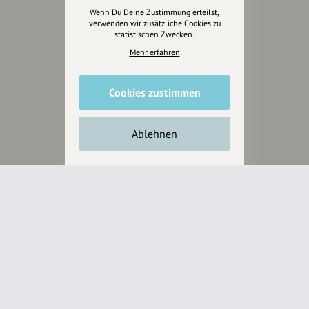
Jetzt unterstützen
Wenn Du Deine Zustimmung erteilst,
verwenden wir zusätzliche Cookies zu
statistischen Zwecken.
Wir können leider keine
Mehr erfahren
Spendenquittung ausstellen.
Cookies zustimmen
Ablehnen
Wir sind auch auf