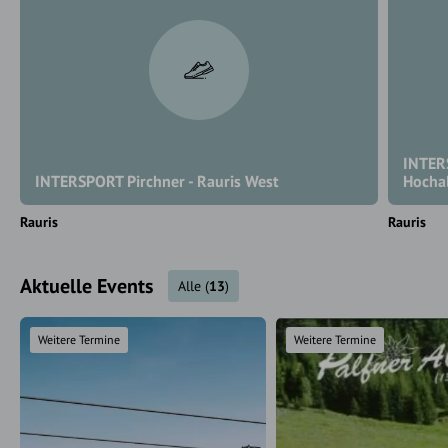
INTERS
INTERSPORT Pirchner - Rauris West
Hocha
Rauris
Rauris
Aktuelle Events
Alle
(
13
)
Weitere Termine
Weitere Termine