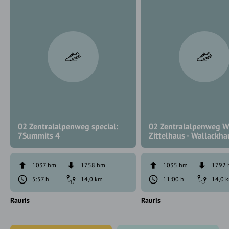
02 Zentralalpenweg special:
02 Zentralalpenweg We
7Summits 4
Zittelhaus - Wallackha
1037 hm
1758 hm
1035 hm
1792
5:57 h
14,0 km
11:00 h
14,0 
Rauris
Rauris