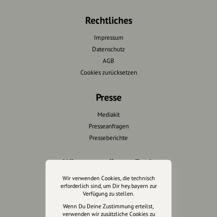
Rechtliches
Impressum
Datenschutz
AGB
Cookies zurücksetzen
Presse
Mediakit
Presseanfragen
Presseberichte
Wir unterstützen Euch
Wir verwenden Cookies, die technisch
Fotografie & mehr
erforderlich sind, um Dir hey.bayern zur
Marketing
Verfügung zu stellen.
Design & Branding
Wenn Du Deine Zustimmung erteilst,
verwenden wir zusätzliche Cookies zu
Anakin Design