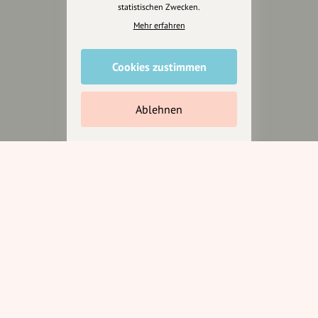
statistischen Zwecken.
Mehr erfahren
Unterstütze
Cookies zustimmen
unsere Plattform
hey.bayern ist ein Projekt von
Ablehnen
uns für unsere Region und
für alle, die uns besuchen
wollen.
Inhalte vorschlagen
Jetzt unterstützen
Wir können leider keine
Spendenquittung ausstellen.