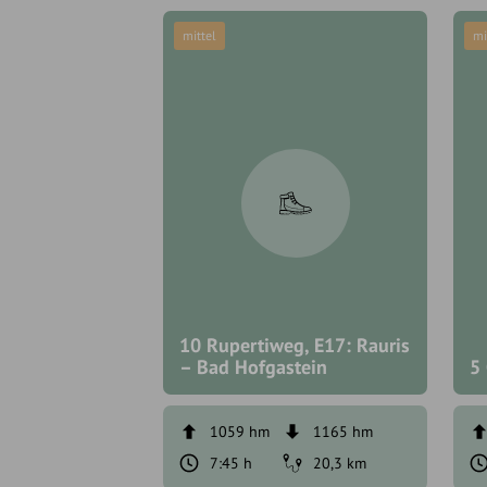
mittel
mi
10 Rupertiweg, E17: Rauris
– Bad Hofgastein
5 
1059 hm
1165 hm
7:45 h
20,3 km