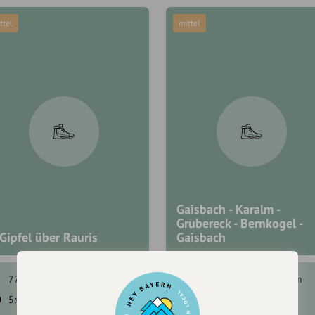
ttel
mittel
Gaisbach - Karalm -
Grubereck - Bernkogel -
Gipfel über Rauris
Gaisbach
770 hm
1600 hm
1460 hm
1460 hm
5:00 h
12,7 km
6:30 h
14,7 km