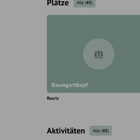
Plätze
Alle
(
45
)
Baumgartlkopf
Rauris
Aktivitäten
Alle
(
45
)