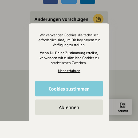
Änderungen vorschlagen
Wir verwenden Cookies, die technisch
Inhaberschaft beantragen
erforderlich sind, um Dir hey.bayern zur
Verfügung zu stellen.
Wenn Du Deine Zustimmung erteilst,
verwenden wir zusätzliche Cookies zu
statistischen Zwecken.
Mehr erfahren
Über Uns
Cookies zustimmen
Über hey.bayern
Story & Vision
Ablehnen
Anfahrt
E-Mail
Anrufen
Die Köpfe
Unterstützer
Servus sagen