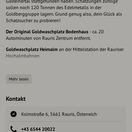
Gasteinertal stattgefunden haben. Schätzungen zufolge
sollen noch 120 Tonnen des Edelmetalls in der
Goldberggruppe lagern. Grund genug also, dein Glück als
Schatzsucher zu probieren!
Der Original Goldwaschplatz Bodenhaus
- ca. 20
Autominuten von Rauris Zentrum entfernt.
Goldwaschplatz Heimalm
an der Mittelstation der Rauriser
Hochalmbahnen
TIPP! -
Tal der Geier
- Das Krumltal
"Was zum Geier fliegt denn da...?" Im Rauriser Krumltal,
Mehr lesen
dem Tal der Geier im Nationalpark Hohe Tauern, ziehen die
Könige der Lüfte ihre Kreise:
Steinadler, Gänsegeier und
Bartgeier
sind hier mit etwas Glück und Fernglas in freier
Kontakt
Wildbahn zu beobachten. Und während der
Greifvogelschau an der Hochalm
kommt man Falken, Eulen
und Adlern ganz nah.
Kolmstraße 6, 5661 Rauris, Österreich
+43 6544 20022