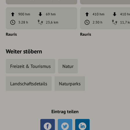
900 hm
69 hm
410 hm
410 
3:28 h
23,6 km
2:30 h
11,7 
Rauris
Rauris
Weiter stöbern
Freizeit & Tourismus
Natur
Landschaftsdetails
Naturparks
Eintrag teilen