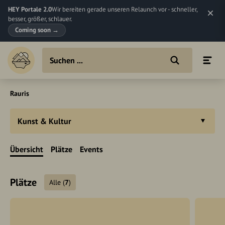
HEY Portale 2.0
Wir bereiten gerade unseren Relaunch vor - schneller,
besser, größer, schlauer.
Coming soon
→
Rauris
Kunst & Kultur
Übersicht
Plätze
Events
Plätze
Alle
(
7
)