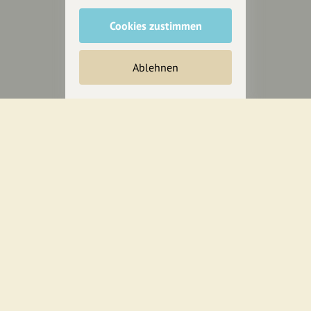
wollen.
Cookies zustimmen
Inhalte vorschlagen
Ablehnen
Jetzt unterstützen
Wir können leider keine
Spendenquittung ausstellen.