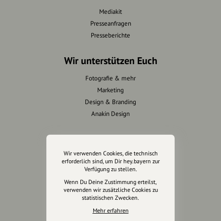
Mediakit
Presseanfragen
Presseberichte
Wir unterstützen Euch
Fotografie & mehr
Marketing
Design & Branding
Anakin Design
Wir verwenden Cookies, die technisch
Unterstütze
erforderlich sind, um Dir hey.bayern zur
unsere Plattform
Verfügung zu stellen.
Wenn Du Deine Zustimmung erteilst,
hey.bayern ist ein Projekt von
verwenden wir zusätzliche Cookies zu
statistischen Zwecken.
uns für unsere Region und
für alle, die uns besuchen
Mehr erfahren