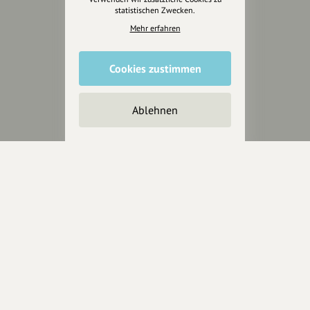
statistischen Zwecken.
Mehr erfahren
Cookies zustimmen
Ablehnen
Wir sind auch auf
RECHTLICHER HINWEIS UND TRANSPARENZHINWEIS
Rechtlicher Hinweis:
Die auf dieser Website veröffentlichten Inhalte