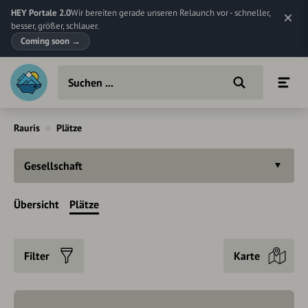
HEY Portale 2.0
Wir bereiten gerade unseren Relaunch vor - schneller,
besser, größer, schlauer.
Coming soon
→
Rauris
Plätze
Gesellschaft
Übersicht
Plätze
Filter
Karte