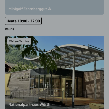
Minigolf Fahrnberggut ⛳
Heute 10:00 - 22:00
Rauris
Weitere Termine
Nationalparkhaus Wörth