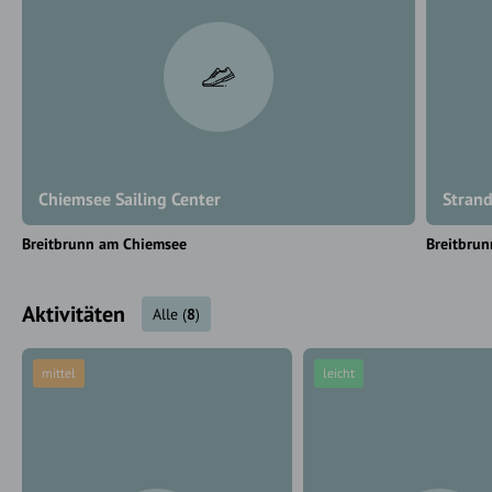
Chiemsee Sailing Center
Stran
Breitbrunn am Chiemsee
Breitbru
Aktivitäten
Alle
(
8
)
mittel
leicht