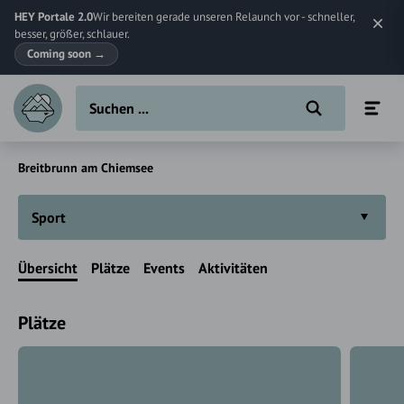
HEY Portale 2.0
Wir bereiten gerade unseren Relaunch vor - schneller,
besser, größer, schlauer.
Coming soon
→
Breitbrunn am Chiemsee
Sport
Übersicht
Plätze
Events
Aktivitäten
Plätze