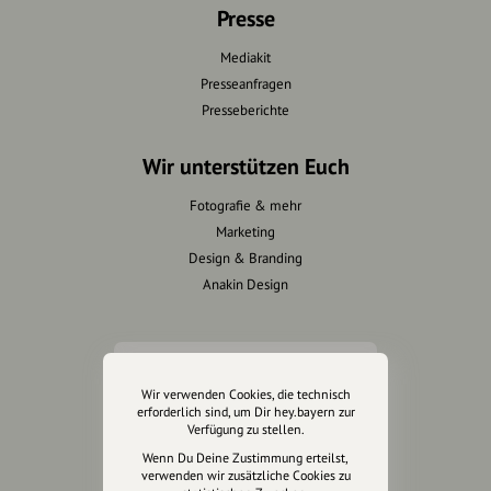
Presse
Mediakit
Presseanfragen
Presseberichte
Wir unterstützen Euch
Fotografie & mehr
Marketing
Design & Branding
Anakin Design
Unterstütze
Wir verwenden Cookies, die technisch
unsere Plattform
erforderlich sind, um Dir hey.bayern zur
Verfügung zu stellen.
hey.bayern ist ein Projekt von
Wenn Du Deine Zustimmung erteilst,
uns für unsere Region und
verwenden wir zusätzliche Cookies zu