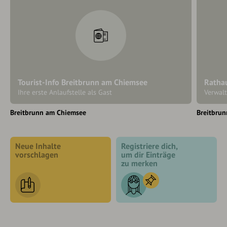
Tourist-Info Breitbrunn am Chiemsee
Ratha
Ihre erste Anlaufstelle als Gast
Verwal
Breitbrunn am Chiemsee
Breitbru
Neue Inhalte
Registriere dich,
vorschlagen
um dir Einträge
zu merken