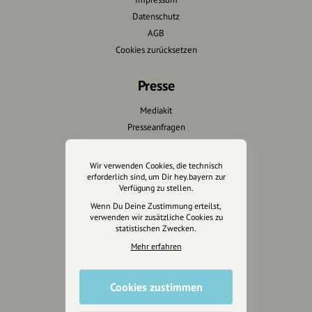
Datenschutz
AGB
Cookies zurücksetzen
Presse
Mediakit
Presseanfragen
Presseberichte
Wir verwenden Cookies, die technisch
Wir unterstützen Euch
erforderlich sind, um Dir hey.bayern zur
Verfügung zu stellen.
Fotografie & mehr
Wenn Du Deine Zustimmung erteilst,
verwenden wir zusätzliche Cookies zu
Marketing
statistischen Zwecken.
Design & Branding
Mehr erfahren
Anakin Design
Cookies zustimmen