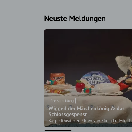
Neuste Meldungen
Pressemeldung
Wiggerl der Märchenkönig & das
Schlossgespenst
Kasperltheater zu Ehren von König Ludwig II