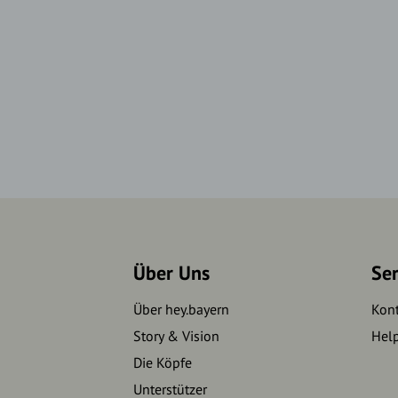
Über Uns
Se
Über hey.bayern
Kon
Story & Vision
Hel
Die Köpfe
Unterstützer