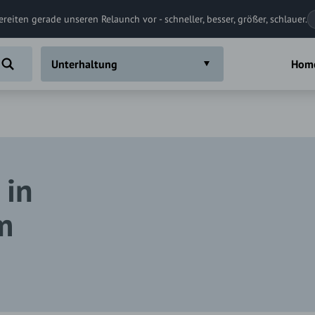
ereiten gerade unseren Relaunch vor - schneller, besser, größer, schlauer.
Unterhaltung
Hom
 in
m