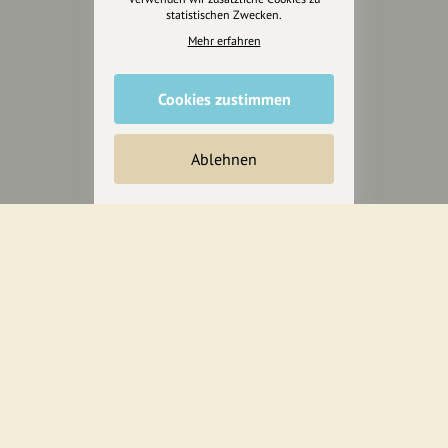
statistischen Zwecken.
Mehr erfahren
Cookies zustimmen
Ablehnen
Wir sind auch auf
RECHTLICHER HINWEIS UND TRANSPARENZHINWEIS
Rechtlicher Hinweis:
Die auf dieser Website veröffentlichten Inhalte