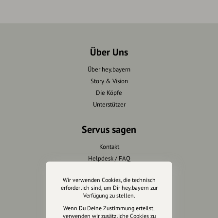
Über Uns
Über hey.bayern
Story & Vision
Die Köpfe
Unterstützer
Servus sagen
Kontakt
Helpdesk / FAQ
Wir verwenden Cookies, die technisch
Unterstütze uns
erforderlich sind, um Dir hey.bayern zur
Verfügung zu stellen.
Spenden
Wenn Du Deine Zustimmung erteilst,
Partner werden
verwenden wir zusätzliche Cookies zu