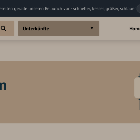
ereiten gerade unseren Relaunch vor - schneller, besser, größer, schlauer.
Unterkünfte
Hom
in