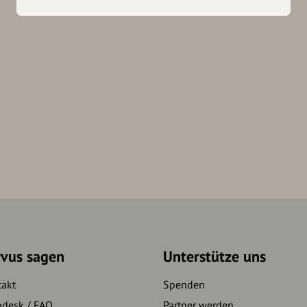
rvus sagen
Unterstütze uns
takt
Spenden
pdesk / FAQ
Partner werden