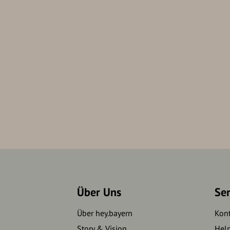
Über Uns
Se
Über hey.bayern
Kon
Story & Vision
Hel