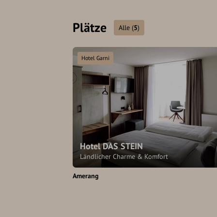
Plätze
Alle
(
5
)
Hotel Garni
Hotel DAS STEIN
Ländlicher Charme & Komfort
Amerang