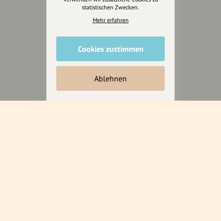
statistischen Zwecken.
Mehr erfahren
Cookies zustimmen
Ablehnen
Wir sind auch auf
RECHTLICHER HINWEIS UND TRANSPARENZHINWEIS
Rechtlicher Hinweis:
Die auf dieser Website veröffentlichten Inhalte