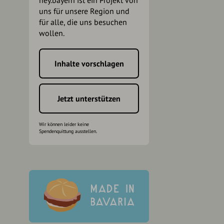
hey.bayern ist ein Projekt von
uns für unsere Region und
für alle, die uns besuchen
wollen.
Inhalte vorschlagen
h
Jetzt unterstützen
Wir können leider keine
Spendenquittung ausstellen.