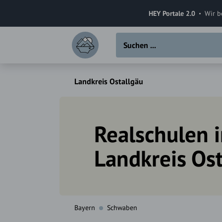
HEY Portale 2.0
Wir b
Landkreis Ostallgäu
Realschulen 
Landkreis Os
Bayern
Schwaben