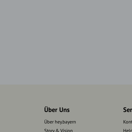
Über Uns
Se
Über hey.bayern
Kon
Story & Vision
Hel