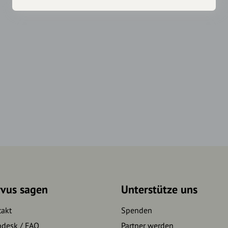
rvus sagen
Unterstütze uns
takt
Spenden
pdesk / FAQ
Partner werden