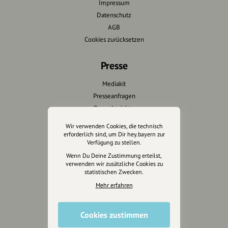
Impressum
Datenschutz
AGB
Cookies zurücksetzen
Presse
Mediakit
Presseanfragen
Presseberichte
Wir verwenden Cookies, die technisch
Wir unterstützen Euch
erforderlich sind, um Dir hey.bayern zur
Verfügung zu stellen.
Fotografie & mehr
Wenn Du Deine Zustimmung erteilst,
verwenden wir zusätzliche Cookies zu
Marketing
statistischen Zwecken.
Design & Branding
Mehr erfahren
Anakin Design
Cookies zustimmen