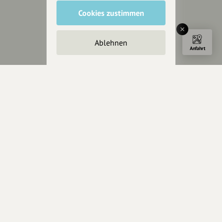
Rechtliches
Cookies zustimmen
Impressum
Datenschutz
Ablehnen
AGB
Anfahrt
Cookies zurücksetzen
Presse
Mediakit
Presseanfragen
Presseberichte
Wir unterstützen Euch
Fotografie & mehr
Marketing
Design & Branding
Anakin Design