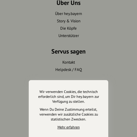
Über Uns
Über hey.bayern
Story & Vision
Die Köpfe
Unterstützer
Servus sagen
Kontakt
Helpdesk / FAQ
Unterstütze uns
Wir verwenden Cookies, die technisch
Spenden
erforderlich sind, um Dir hey.bayern zur
Verfügung zu stellen.
Partner werden
Wenn Du Deine Zustimmung erteilst,
Crowdfunding
verwenden wir zusätzliche Cookies zu
Förderungen
statistischen Zwecken.
Werbemöglichkeiten
Mehr erfahren