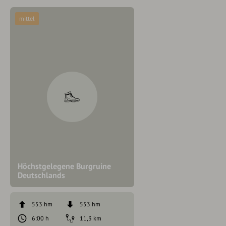
mittel
Höchstgelegene Burgruine
Deutschlands
553 hm
553 hm
6:00 h
11,3 km