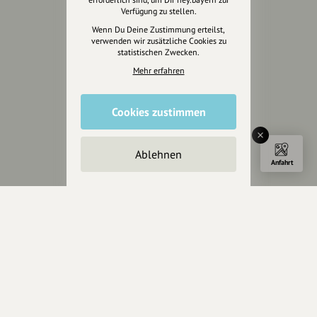
Unterstütze uns
Verfügung zu stellen.
Wenn Du Deine Zustimmung erteilst,
Spenden
verwenden wir zusätzliche Cookies zu
statistischen Zwecken.
Partner werden
Crowdfunding
Mehr erfahren
Förderungen
Werbemöglichkeiten
Cookies zustimmen
Rechtliches
Ablehnen
Anfahrt
Impressum
Datenschutz
AGB
Cookies zurücksetzen
Presse
Mediakit
Presseanfragen
Presseberichte