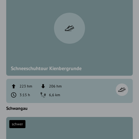
Schneeschuhtour Kienbergrunde
223 hm
206 hm
3:15 h
6,6 km
Schwangau
schwer