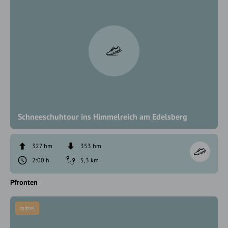
Schneeschuhtour ins Himmelreich am Edelsberg
327 hm
353 hm
2:00 h
5,3 km
Pfronten
mittel