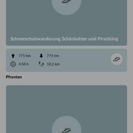
Schneeschuhwanderung Schönkahler und Pirschling
773 hm
773 hm
4:50 h
10,2 km
Pfronten