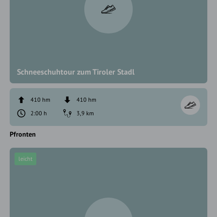
Schneeschuhtour zum Tiroler Stadl
410 hm
410 hm
2:00 h
3,9 km
Pfronten
leicht