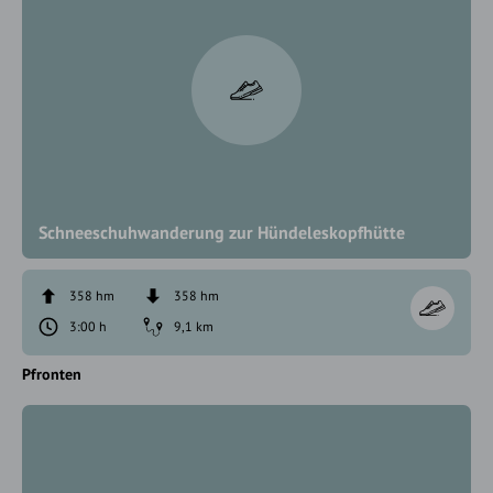
Schneeschuhwanderung zur Hündeleskopfhütte
358 hm
358 hm
3:00 h
9,1 km
Pfronten