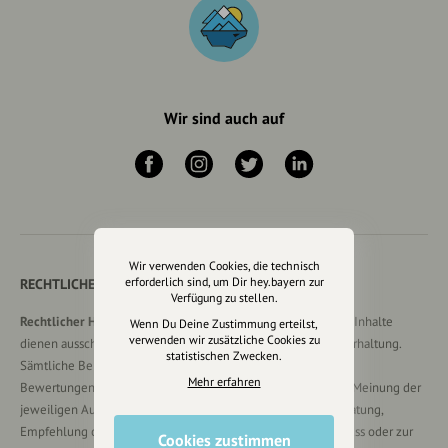
Wir sind auch auf
Wir verwenden Cookies, die technisch
erforderlich sind, um Dir hey.bayern zur
RECHTLICHER HINWEIS UND TRANSPARENZHINWEIS
Verfügung zu stellen.
Rechtlicher Hinweis:
Die auf dieser Website veröffentlichten Inhalte
Wenn Du Deine Zustimmung erteilst,
verwenden wir zusätzliche Cookies zu
dienen ausschließlich der allgemeinen Information und Unterhaltung.
statistischen Zwecken.
Sämtliche Beiträge, Gastartikel, Kommentare, Empfehlungen,
Mehr erfahren
Bewertungen oder Verlinkungen spiegeln ausschließlich die Meinung der
jeweiligen Autoren wider und stellen keine verbindliche Beratung,
Empfehlung oder Aufforderung zum Erwerb, Verkauf, Abschluss oder zur
Cookies zustimmen