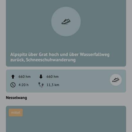
Alpspitz über Grat hoch und über Wasserfallweg
zurück, Schneeschuhwanderung
660 hm
660 hm
4:20 h
11,3 km
Nesselwang
mittel