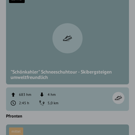
"Schönkahler" Schneeschuhtour - Skibergsteigen
umweltfreundlich
683 hm
4 hm
2:45 h
5,0 km
Pfronten
mittel