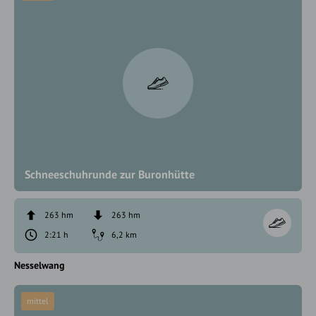
Schneeschuhrunde zur Buronhütte
263 hm
263 hm
2:21 h
6,2 km
Nesselwang
mittel