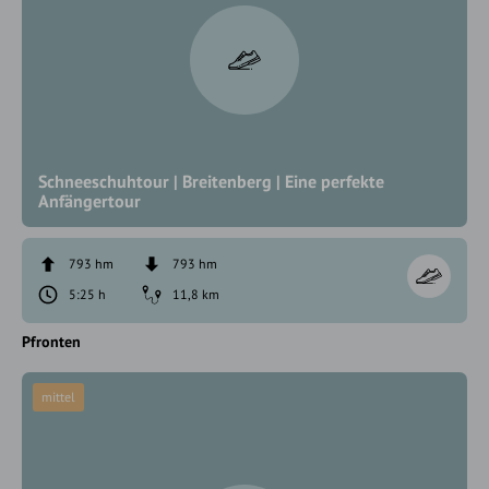
Schneeschuhtour | Breitenberg | Eine perfekte
Anfängertour
793 hm
793 hm
5:25 h
11,8 km
Pfronten
mittel