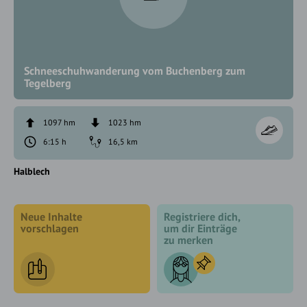
Schneeschuhwanderung vom Buchenberg zum
Tegelberg
1097 hm
1023 hm
6:15 h
16,5 km
Halblech
Neue Inhalte
Registriere dich,
vorschlagen
um dir Einträge
zu merken