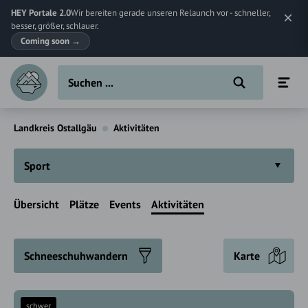
HEY Portale 2.0
Wir bereiten gerade unseren Relaunch vor - schneller,
besser, größer, schlauer.
Coming soon
→
Landkreis Ostallgäu
Aktivitäten
Sport
Übersicht
Plätze
Events
Aktivitäten
Schneeschuhwandern
Karte
schwer