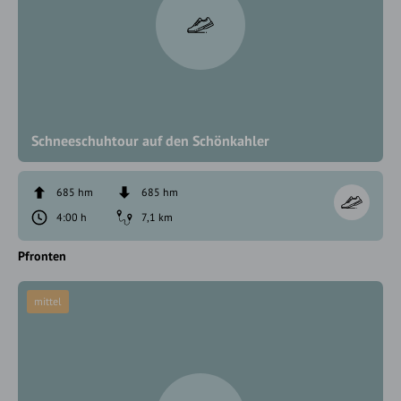
Schneeschuhtour auf den Schönkahler
685 hm
685 hm
4:00 h
7,1 km
Pfronten
mittel