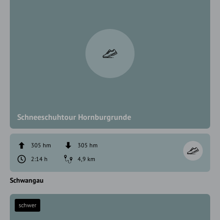
Schneeschuhtour Hornburgrunde
305 hm
305 hm
2:14 h
4,9 km
Schwangau
schwer