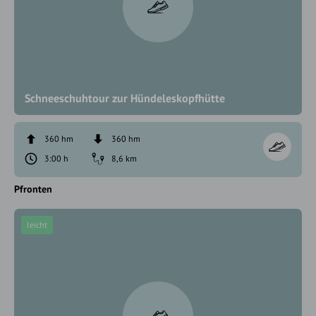
Schneeschuhtour zur Hündeleskopfhütte
360 hm
360 hm
3:00 h
8,6 km
Pfronten
leicht