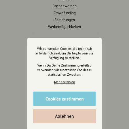
Partner werden
Crowdfunding
Förderungen
Werbemöglichkeiten
Rechtliches
Wir verwenden Cookies, die technisch
Impressum
erforderlich sind, um Dir hey.bayern zur
Verfügung zu stellen.
Datenschutz
Wenn Du Deine Zustimmung erteilst,
AGB
verwenden wir zusätzliche Cookies zu
Cookies zurücksetzen
statistischen Zwecken.
Mehr erfahren
Presse
Mediakit
Cookies zustimmen
Presseanfragen
Presseberichte
Ablehnen
Wir unterstützen Euch