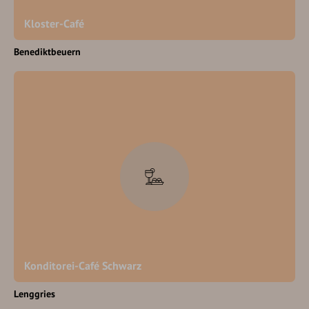
Kloster-Café
Benediktbeuern
Konditorei-Café Schwarz
Lenggries