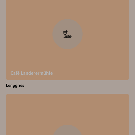
Café Landerermühle
Lenggries