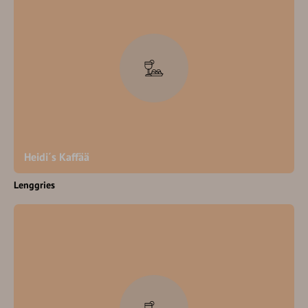
Heidi´s Kaffää
Lenggries