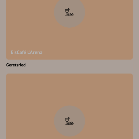
EisCafé L'Arena
Geretsried