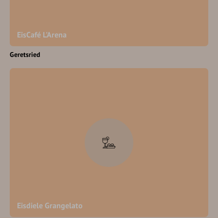
EisCafé L'Arena
Geretsried
Eisdiele Grangelato