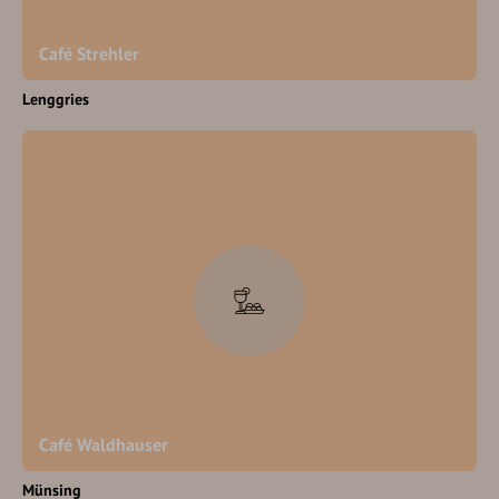
Café Strehler
Lenggries
Café Waldhauser
Münsing