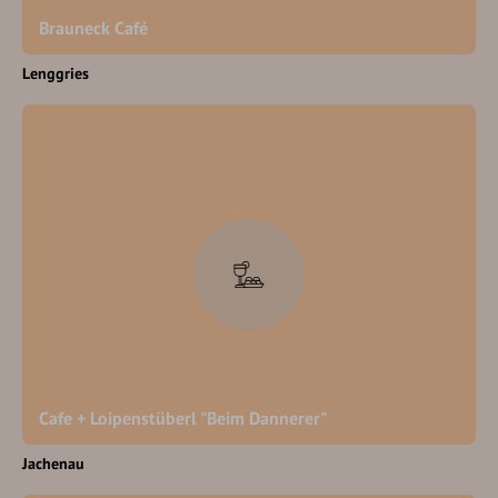
Brauneck Café
Lenggries
Cafe + Loipenstüberl "Beim Dannerer"
Jachenau