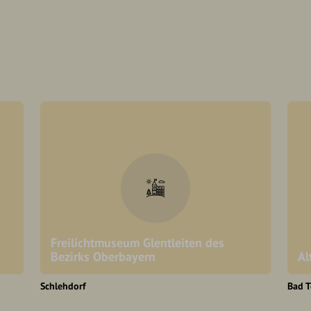
Freilichtmuseum Glentleiten des
Bezirks Oberbayern
Al
Schlehdorf
Bad T