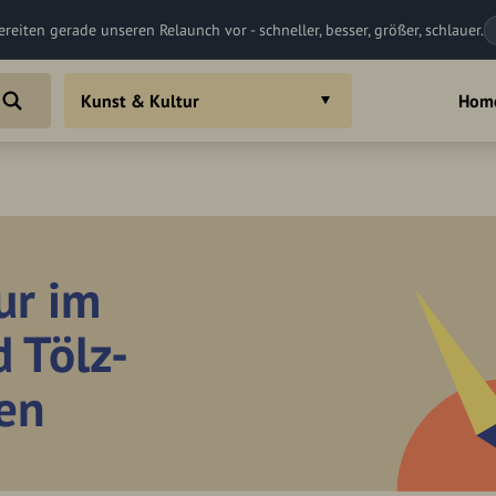
ereiten gerade unseren Relaunch vor - schneller, besser, größer, schlauer.
Kunst & Kultur
Hom
ur im
 Tölz-
en