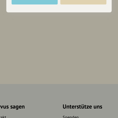
rvus sagen
Unterstütze uns
takt
Spenden