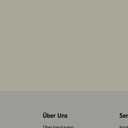
Über Uns
Se
Über hey.bayern
Kon