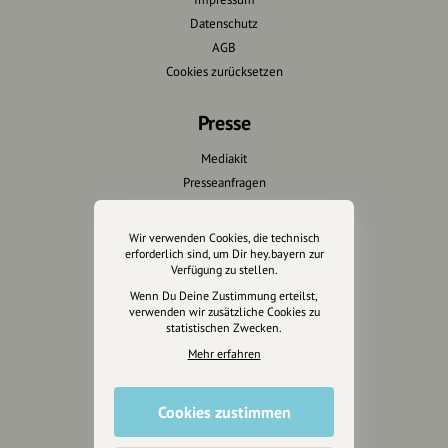
Datenschutz
AGB
Cookies zurücksetzen
Presse
Mediakit
Presseanfragen
Presseberichte
Wir verwenden Cookies, die technisch
Wir unterstützen Euch
erforderlich sind, um Dir hey.bayern zur
Verfügung zu stellen.
Fotografie & mehr
Wenn Du Deine Zustimmung erteilst,
verwenden wir zusätzliche Cookies zu
Marketing
statistischen Zwecken.
Design & Branding
Mehr erfahren
Anakin Design
Cookies zustimmen