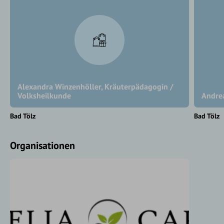
Alexandra Winzenhöller, Kräuterpädagogin /
Volksheilkunde
Andre
Bad Tölz
Bad Tölz
Organisationen