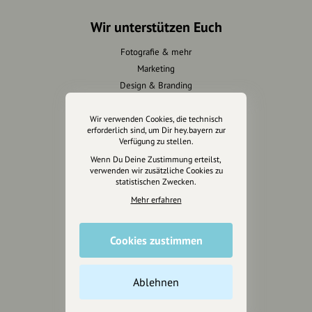
Wir unterstützen Euch
Fotografie & mehr
Marketing
Design & Branding
Anakin Design
Wir verwenden Cookies, die technisch
erforderlich sind, um Dir hey.bayern zur
Verfügung zu stellen.
Wenn Du Deine Zustimmung erteilst,
Unterstütze
verwenden wir zusätzliche Cookies zu
unsere Plattform
statistischen Zwecken.
Mehr erfahren
hey.bayern ist ein Projekt von
uns für unsere Region und
für alle, die uns besuchen
Cookies zustimmen
wollen.
Ablehnen
Inhalte vorschlagen