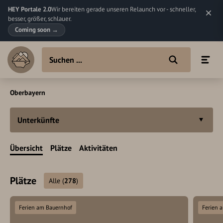
HEY Portale 2.0
Wir bereiten gerade unseren Relaunch vor - schneller,
besser, größer, schlauer.
Coming soon
→
Oberbayern
Unterkünfte
Übersicht
Plätze
Aktivitäten
Plätze
Alle
(
278
)
Ferien am Bauernhof
Ferien 