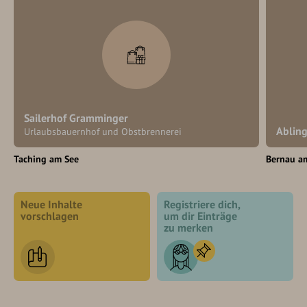
Sailerhof Gramminger
Ablin
Urlaubsbauernhof und Obstbrennerei
Taching am See
Bernau a
Neue Inhalte
Registriere dich,
vorschlagen
um dir Einträge
zu merken