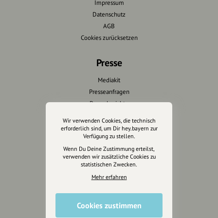
Impressum
Datenschutz
AGB
Cookies zurücksetzen
Presse
Mediakit
Presseanfragen
Presseberichte
Wir verwenden Cookies, die technisch
Wir unterstützen Euch
erforderlich sind, um Dir hey.bayern zur
Verfügung zu stellen.
Fotografie & mehr
Wenn Du Deine Zustimmung erteilst,
verwenden wir zusätzliche Cookies zu
Marketing
statistischen Zwecken.
Design & Branding
Mehr erfahren
Anakin Design
Cookies zustimmen