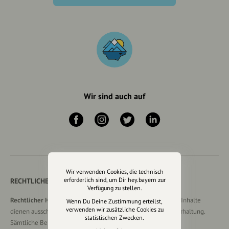
Wir sind auch auf
Wir verwenden Cookies, die technisch
erforderlich sind, um Dir hey.bayern zur
RECHTLICHER HINWEIS UND TRANSPARENZHINWEIS
Verfügung zu stellen.
Rechtlicher Hinweis:
Die auf dieser Website veröffentlichten Inhalte
Wenn Du Deine Zustimmung erteilst,
verwenden wir zusätzliche Cookies zu
dienen ausschließlich der allgemeinen Information und Unterhaltung.
statistischen Zwecken.
Sämtliche Beiträge, Gastartikel, Kommentare, Empfehlungen,