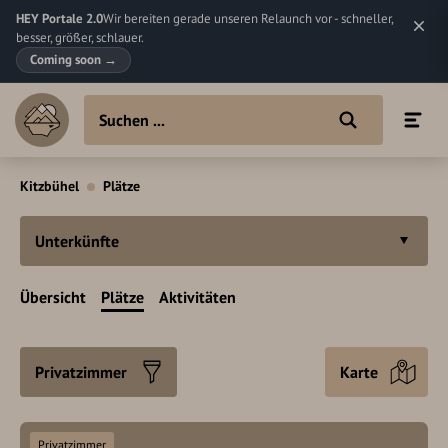
HEY Portale 2.0
Wir bereiten gerade unseren Relaunch vor - schneller,
besser, größer, schlauer.
Coming soon
→
Kitzbühel
Plätze
Unterkünfte
Übersicht
Plätze
Aktivitäten
Privatzimmer
Karte
Privatzimmer