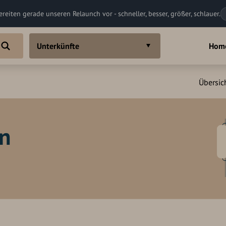
ereiten gerade unseren Relaunch vor - schneller, besser, größer, schlauer.
Unterkünfte
Hom
Übersic
in