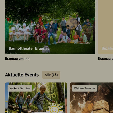
Bauhoftheater Braunau
Bezir
Braunau am Inn
Braunau 
Aktuelle Events
Alle
(
15
)
Weitere Termine
Weitere Termine