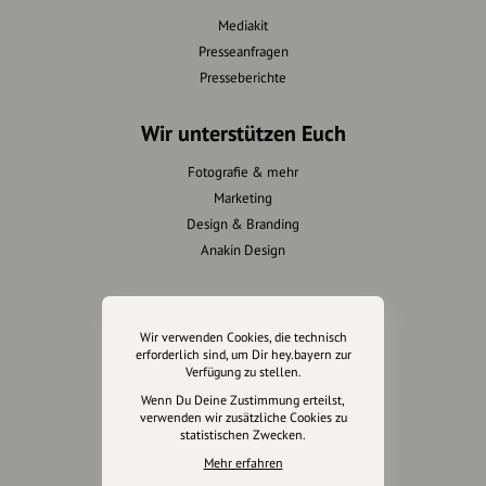
Mediakit
Presseanfragen
Presseberichte
Wir unterstützen Euch
Fotografie & mehr
Marketing
Design & Branding
Anakin Design
Wir verwenden Cookies, die technisch
Unterstütze
erforderlich sind, um Dir hey.bayern zur
unsere Plattform
Verfügung zu stellen.
Wenn Du Deine Zustimmung erteilst,
hey.bayern ist ein Projekt von
verwenden wir zusätzliche Cookies zu
statistischen Zwecken.
uns für unsere Region und
für alle, die uns besuchen
Mehr erfahren