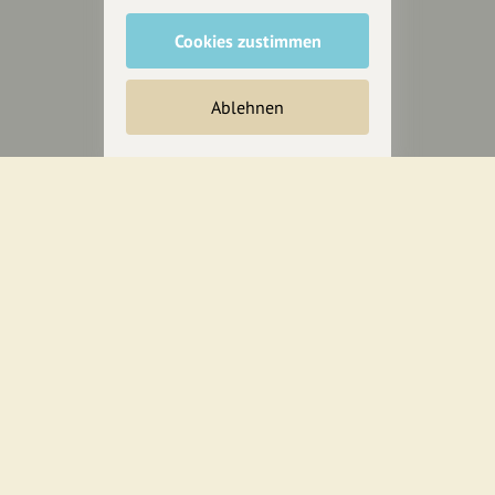
wollen.
Cookies zustimmen
Inhalte vorschlagen
Ablehnen
Jetzt unterstützen
Wir können leider keine
Spendenquittung ausstellen.