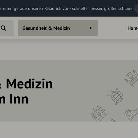
ereiten gerade unseren Relaunch vor - schneller, besser, größer, schlauer.
Gesundheit & Medizin
Hom
 Medizin
m Inn