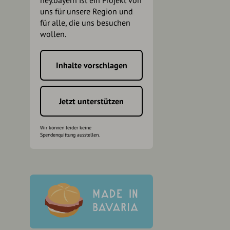
hey.bayern ist ein Projekt von
uns für unsere Region und
für alle, die uns besuchen
wollen.
Inhalte vorschlagen
h
Jetzt unterstützen
Wir können leider keine
Spendenquittung ausstellen.