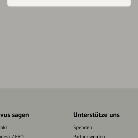
rvus sagen
Unterstütze uns
takt
Spenden
pdesk / FAQ
Partner werden