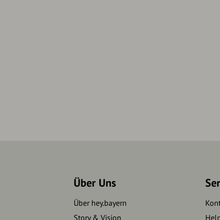
Über Uns
Se
Über hey.bayern
Kon
Story & Vision
Hel