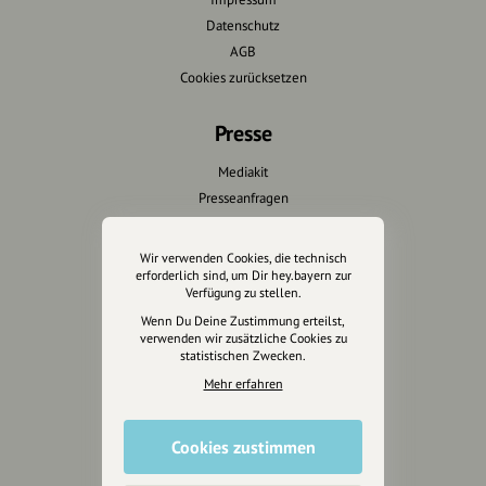
Datenschutz
AGB
Cookies zurücksetzen
Presse
Mediakit
Presseanfragen
Presseberichte
Wir verwenden Cookies, die technisch
Wir unterstützen Euch
erforderlich sind, um Dir hey.bayern zur
Verfügung zu stellen.
Fotografie & mehr
Wenn Du Deine Zustimmung erteilst,
verwenden wir zusätzliche Cookies zu
Marketing
statistischen Zwecken.
Design & Branding
Mehr erfahren
Anakin Design
Cookies zustimmen