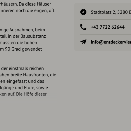
rhäusern. Da diese Häuser
Inneren noch die engen, oft
Stadtplatz 2, 5280 
+43 7722 62644
 wenige Ausnahmen, beim
eil in der Bausubstanz
info@entdeckervier
 mussten die hohen
um 90 Grad gewendet
 der einstmals reichen
ben breite Hausfronten, die
gen eingefasst und das
ufgänge und Flure, sowie
en auf. Die Höfe dieser
oberer-stadtplatz