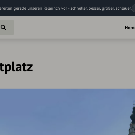
ereiten gerade unseren Relaunch vor - schneller, besser, größer, schlauer.
Hom
tplatz