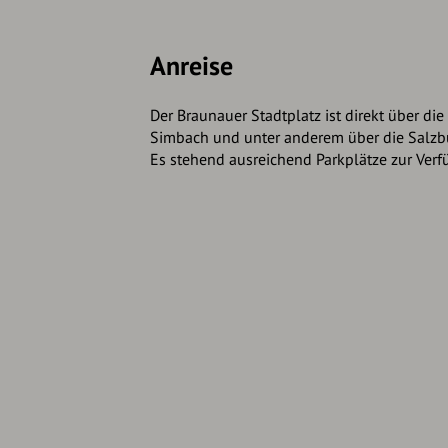
Unterer Stadtplatz:
https://tour.3d-innviertel.at/tour/braunau-u
Anreise
Salzburger Vorstadt:
https://tour.3d-innviertel.at/tour/braunau-
Der Braunauer Stadtplatz ist direkt über di
Altstadt:
Simbach und unter anderem über die Salzbu
https://tour.3d-innviertel.at/tour/braunau-a
Es stehend ausreichend Parkplätze zur Verf