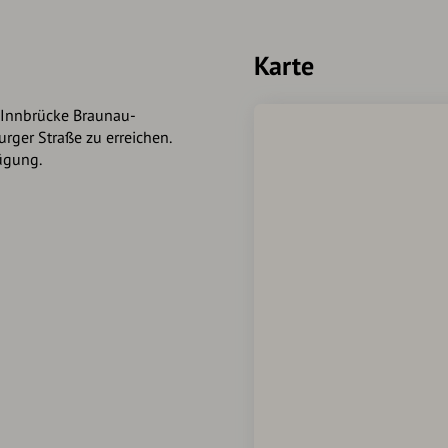
nterer-stadtplatz
Karte
salzburger-vorstadt
e Innbrücke Braunau-
rger Straße zu erreichen.
ltstadt
ügung.