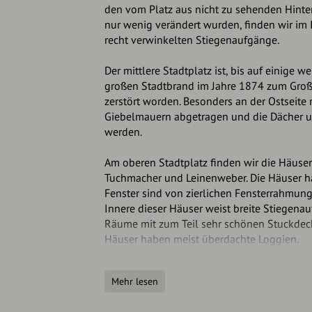
den vom Platz aus nicht zu sehenden Hinte
nur wenig verändert wurden, finden wir im 
recht verwinkelten Stiegenaufgänge.
Der mittlere Stadtplatz ist, bis auf einige
großen Stadtbrand im Jahre 1874 zum Großt
zerstört worden. Besonders an der Ostseite
Giebelmauern abgetragen und die Dächer 
werden.
Am oberen Stadtplatz finden wir die Häuser
Tuchmacher und Leinenweber. Die Häuser ha
Fenster sind von zierlichen Fensterrahmun
Innere dieser Häuser weist breite Stiegena
Räume mit zum Teil sehr schönen Stuckdeck
Häuser haben meist überdachte Loggien.
Oberer Stadtplatz:
Mehr lesen
https://tour.3d-innviertel.at/tour/braunau-