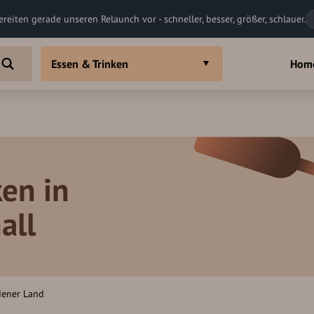
ereiten gerade unseren Relaunch vor - schneller, besser, größer, schlauer.
Essen & Trinken
Hom
en in
all
dener Land