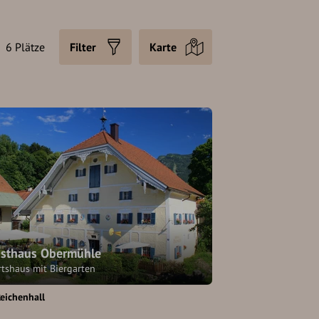
6 Plätze
Filter
Karte
sthaus Obermühle
rtshaus mit Biergarten
eichenhall