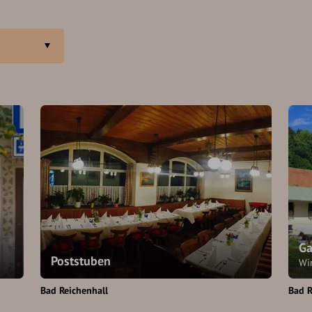
Ga
Poststuben
Wi
Bad Reichenhall
Bad R