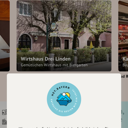
Wirtshaus Drei Linden
Ka
Gemütlichen Wirtshaus mit Biergarten
Ba
Bad Reichenhall
Bad R
Registriere dich,
um dir Einträge
zu merken