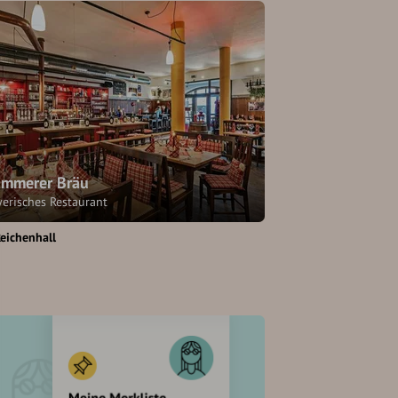
mmerer Bräu
yerisches Restaurant
eichenhall