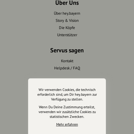
Über Uns
Über hey.bayern
Story & Vision
Die Köpfe
Unterstützer
Servus sagen
Kontakt
Helpdesk / FAQ
Unterstütze uns
Wir verwenden Cookies, die technisch
Spenden
erforderlich sind, um Dir hey.bayern zur
Verfügung zu stellen.
Partner werden
Wenn Du Deine Zustimmung erteilst,
Crowdfunding
verwenden wir zusätzliche Cookies zu
Förderungen
statistischen Zwecken.
Werbemöglichkeiten
Mehr erfahren