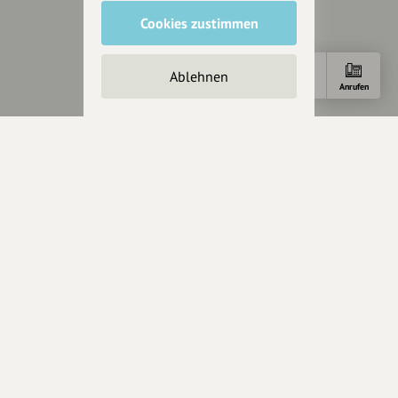
Rechtliches
Cookies zustimmen
Impressum
Datenschutz
Ablehnen
AGB
Anfahrt
Anrufen
Cookies zurücksetzen
Presse
Mediakit
Presseanfragen
Presseberichte
Wir unterstützen Euch
Fotografie & mehr
Marketing
Design & Branding
Anakin Design