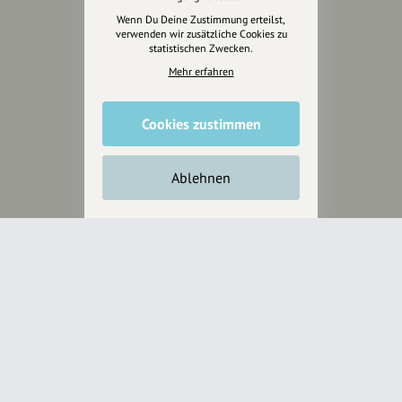
Anakin Design
Wenn Du Deine Zustimmung erteilst,
verwenden wir zusätzliche Cookies zu
statistischen Zwecken.
Mehr erfahren
Unterstütze
unsere Plattform
Cookies zustimmen
hey.bayern ist ein Projekt von
uns für unsere Region und
Ablehnen
für alle, die uns besuchen
wollen.
Inhalte vorschlagen
Jetzt unterstützen
Wir können leider keine
Spendenquittung ausstellen.