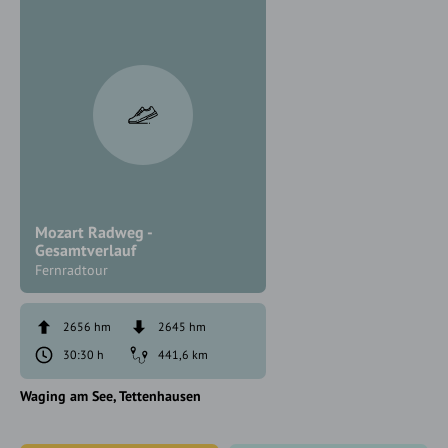
Mozart Radweg -
Gesamtverlauf
Fernradtour
2656 hm
2645 hm
30:30 h
441,6 km
Waging am See
Tettenhausen