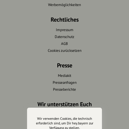
Werbemöglichkeiten
Rechtliches
Impressum
Datenschutz
AGB
Cookies zurücksetzen
Presse
Mediakit
Presseanfragen
Presseberichte
Wir unterstützen Euch
Fotografie & mehr
Wir verwenden Cookies, die technisch
Marketing
erforderlich sind, um Dir hey.bayern zur
Verfügung zu stellen.
Design & Branding