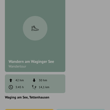
Wandern am Waginger See
Wandertour
42 hm
30 hm
3:45 h
14,1 km
Waging am See
Tettenhausen