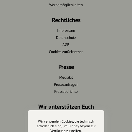
Werbemöglichkeiten
Rechtliches
Impressum
Datenschutz
AGB
Cookies zurücksetzen
Presse
Mediakit
Presseanfragen
Presseberichte
Wir unterstützen Euch
Fotografie & mehr
Wir verwenden Cookies, die technisch
Marketing
erforderlich sind, um Dir hey.bayern zur
Verfügung zu stellen.
Design & Branding