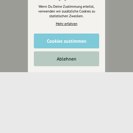
Anakin Design
Wenn Du Deine Zustimmung erteilst,
verwenden wir zusätzliche Cookies zu
statistischen Zwecken.
Mehr erfahren
Unterstütze
unsere Plattform
Cookies zustimmen
hey.bayern ist ein Projekt von
uns für unsere Region und
Ablehnen
für alle, die uns besuchen
wollen.
Inhalte vorschlagen
Jetzt unterstützen
Wir können leider keine
Spendenquittung ausstellen.