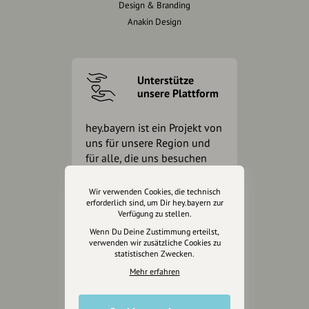
Design & Branding
Anakin Design
Unterstütze
unsere Plattform
hey.bayern ist ein Projekt von
uns für unsere Region und
für alle, die uns besuchen
wollen.
Wir verwenden Cookies, die technisch
erforderlich sind, um Dir hey.bayern zur
Inhalte vorschlagen
Verfügung zu stellen.
Wenn Du Deine Zustimmung erteilst,
verwenden wir zusätzliche Cookies zu
statistischen Zwecken.
Jetzt unterstützen
Mehr erfahren
Wir können leider keine
Spendenquittung ausstellen.