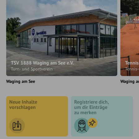
TSV 1888 Waging am See e.V.
Tennis
Turn- und Sportverein
Tennis
Waging am See
Waging a
Neue Inhalte
Registriere dich,
vorschlagen
um dir Einträge
zu merken