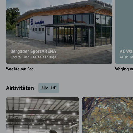
Bergader SportARENA
AC Wa
Sport- und Freizeitanlage
Ausbil
Waging am See
Waging a
Aktivitäten
Alle
(
14
)