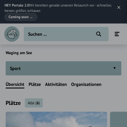
HEY Portale 2.0
Wir bereiten gerade unseren Relaunch vor - schneller,
besser, größer, schlauer.
Coming soon
→
Waging am See
Sport
Übersicht
Plätze
Aktivitäten
Organisationen
Plätze
Alle
(
6
)