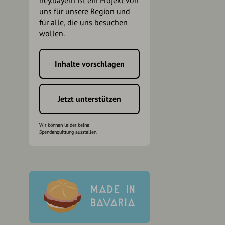
hey.bayern ist ein Projekt von
uns für unsere Region und
für alle, die uns besuchen
wollen.
Inhalte vorschlagen
h
Jetzt unterstützen
Wir können leider keine
Spendenquittung ausstellen.