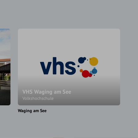
VHS Waging am See
Volkshochschule
Waging am See