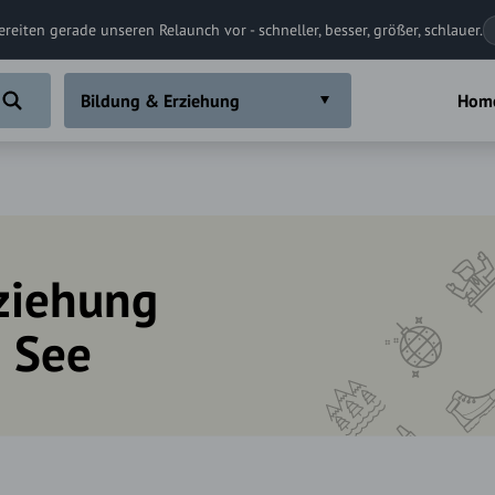
ereiten gerade unseren Relaunch vor - schneller, besser, größer, schlauer.
Bildung & Erziehung
Hom
ziehung
 See