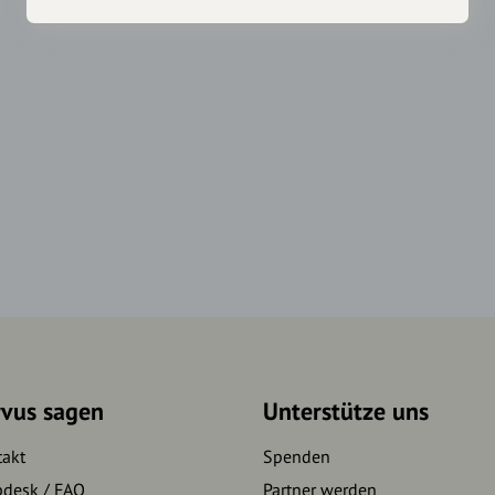
rvus sagen
Unterstütze uns
takt
Spenden
pdesk / FAQ
Partner werden