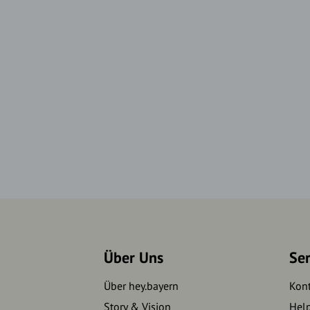
Über Uns
Se
Über hey.bayern
Kon
Story & Vision
Hel