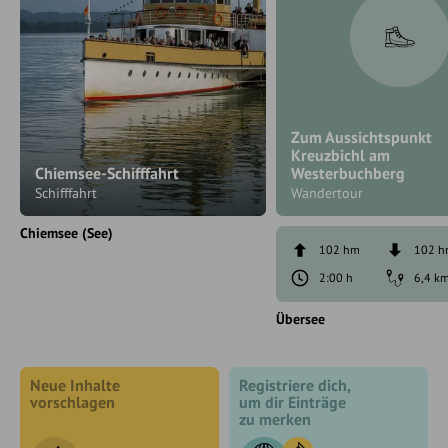
Zum Aussichtspunkt
Kreuzbichl am
Chiemsee-Schifffahrt
Westerbuchberg
Schifffahrt
Wandertour
Chiemsee (See)
102 hm
102 
2:00 h
6,4 k
Übersee
Neue Inhalte
Registriere dich,
vorschlagen
um dir Einträge
zu merken