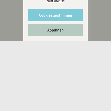
Mehr erfahren
wollen.
Cookies zustimmen
Inhalte vorschlagen
Ablehnen
Jetzt unterstützen
Wir können leider keine
Spendenquittung ausstellen.