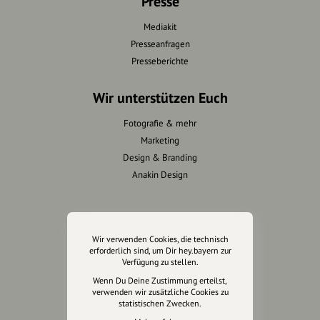
Presse
Mediakit
Presseanfragen
Presseberichte
Wir unterstützen Euch
Fotografie & mehr
Marketing
Design & Branding
Anakin Design
Unterstütze
Wir verwenden Cookies, die technisch
unsere Plattform
erforderlich sind, um Dir hey.bayern zur
Verfügung zu stellen.
Wenn Du Deine Zustimmung erteilst,
hey.bayern ist ein Projekt von
verwenden wir zusätzliche Cookies zu
uns für unsere Region und
statistischen Zwecken.
für alle, die uns besuchen