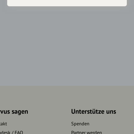
rvus sagen
Unterstütze uns
takt
Spenden
pdesk / FAQ
Partner werden