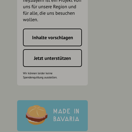
hey.bayern ist ein Projekt von
uns für unsere Region und
für alle, die uns besuchen
wollen.
Inhalte vorschlagen
h
Jetzt unterstützen
Wir können leider keine
Spendenquittung ausstellen.