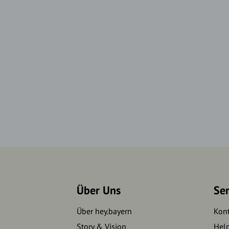
Über Uns
Se
Über hey.bayern
Kon
Story & Vision
Hel