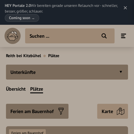
HEY Portale 2.0
Wir bereiten gerade unseren Relaunch vor - schneller,
besser, größer, schlauer.
Coming soon
→
Reith bei Kitzbühel
Plätze
Unterkünfte
Übersicht
Plätze
Ferien am Bauernhof
Karte
Ferien am Bauernhof