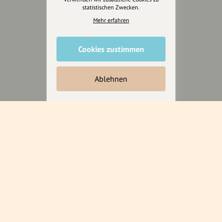
statistischen Zwecken.
Mehr erfahren
Cookies zustimmen
Ablehnen
Wir sind auch auf
RECHTLICHER HINWEIS UND TRANSPARENZHINWEIS
Rechtlicher Hinweis:
Die auf dieser Website veröffentlichten Inhalte