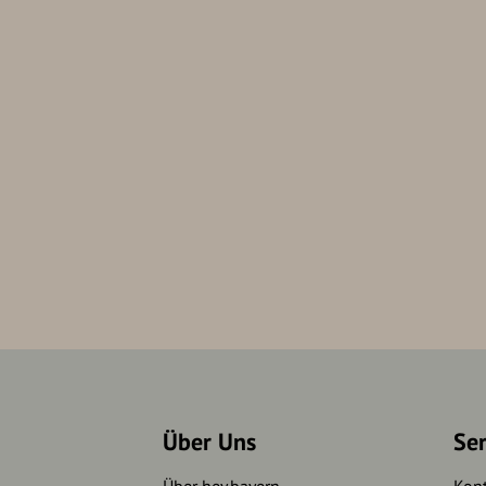
Über Uns
Se
Über hey.bayern
Kon