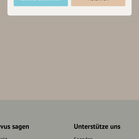
rvus sagen
Unterstütze uns
takt
Spenden