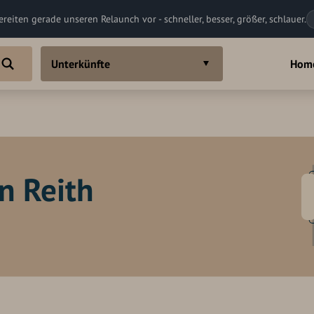
ereiten gerade unseren Relaunch vor - schneller, besser, größer, schlauer.
Unterkünfte
Hom
n Reith