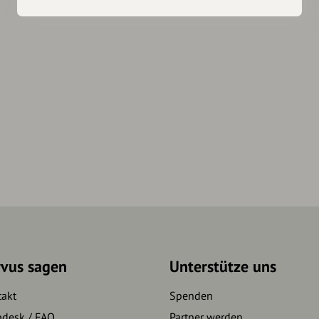
rvus sagen
Unterstütze uns
takt
Spenden
pdesk / FAQ
Partner werden