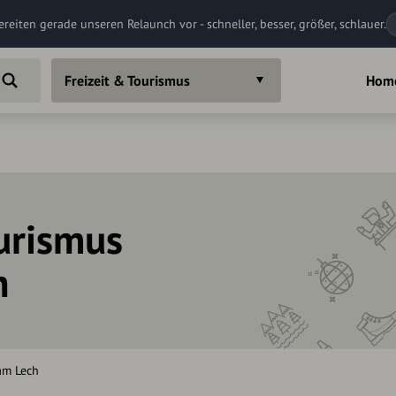
ereiten gerade unseren Relaunch vor - schneller, besser, größer, schlauer.
Freizeit & Tourismus
Hom
ourismus
n
am Lech