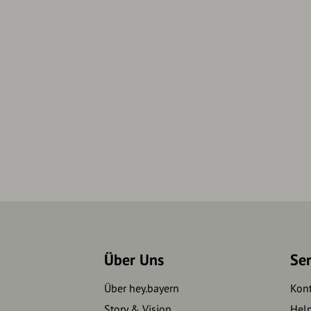
Über Uns
Se
Über hey.bayern
Kon
Story & Vision
Hel