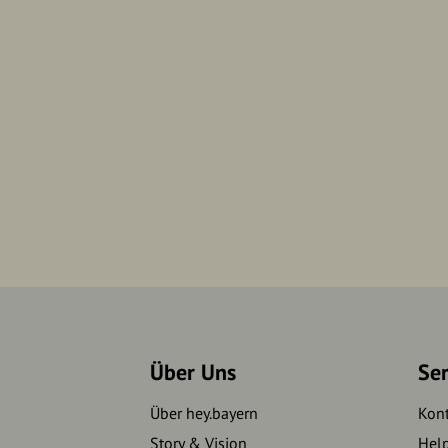
Über Uns
Se
Über hey.bayern
Kon
Story & Vision
Hel