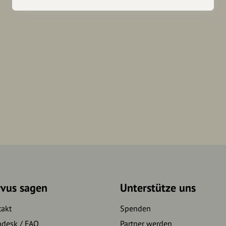
rvus sagen
Unterstütze uns
takt
Spenden
pdesk / FAQ
Partner werden