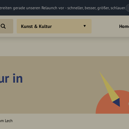
ereiten gerade unseren Relaunch vor - schneller, besser, größer, schlauer.
Kunst & Kultur
Hom
ur in
am Lech