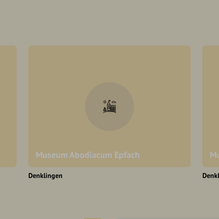
Museum Abodiacum Epfach
Mu
Denklingen
Denk