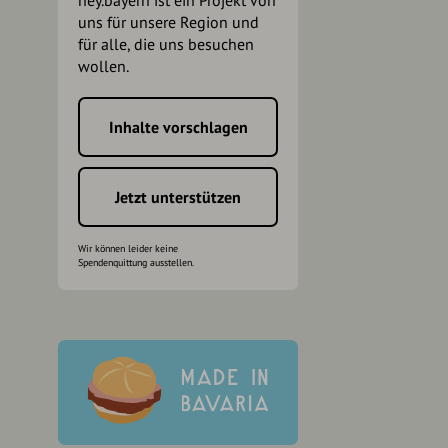
hey.bayern ist ein Projekt von
uns für unsere Region und
für alle, die uns besuchen
wollen.
Inhalte vorschlagen
h
Jetzt unterstützen
Wir können leider keine
Spendenquittung ausstellen.