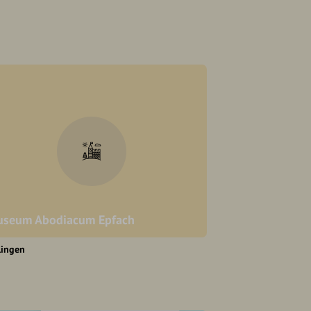
seum Abodiacum Epfach
lingen