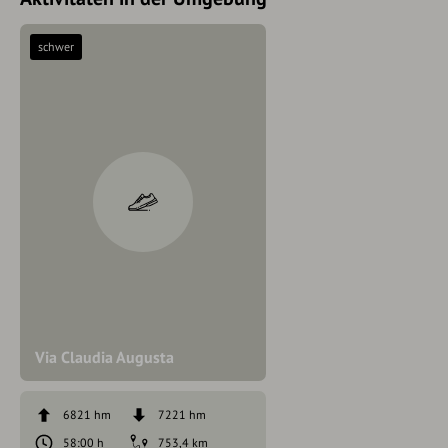
schwer
Via Claudia Augusta
6821 hm
7221 hm
58:00 h
753,4 km