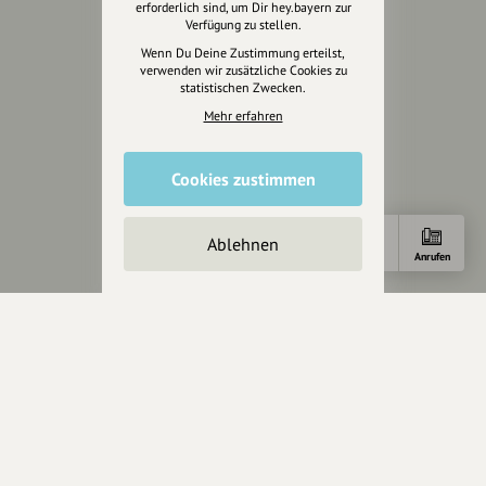
erforderlich sind, um Dir hey.bayern zur
Unterstütze uns
Verfügung zu stellen.
Wenn Du Deine Zustimmung erteilst,
Spenden
verwenden wir zusätzliche Cookies zu
statistischen Zwecken.
Partner werden
Mehr erfahren
Crowdfunding
Förderungen
Werbemöglichkeiten
Cookies zustimmen
Rechtliches
Ablehnen
Anfahrt
Anrufen
Impressum
Datenschutz
AGB
Cookies zurücksetzen
Presse
Mediakit
Presseanfragen