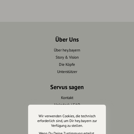
Über Uns
Über hey.bayern
Story & Vision
Die Köpfe
Unterstützer
Servus sagen
Kontakt
Helpdesk / FAQ
Wir verwenden Cookies, die technisch
Unterstütze uns
erforderlich sind, um Dir hey.bayern zur
Verfügung zu stellen.
Spenden
Wenn Du Deine Zustimmung erteilst,