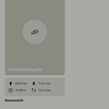
Via Claudia Augusta
6821 hm
7221 hm
58:00 h
753,4 km
Donauwörth