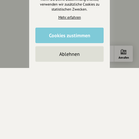
Partner werden
verwenden wir zusätzliche Cookies zu
statistischen Zwecken.
Crowdfunding
Mehr erfahren
Förderungen
Werbemöglichkeiten
Cookies zustimmen
Rechtliches
Ablehnen
Impressum
Anfahrt
Anrufen
Datenschutz
AGB
Cookies zurücksetzen
Presse
Mediakit
Presseanfragen
Presseberichte
Wir unterstützen Euch