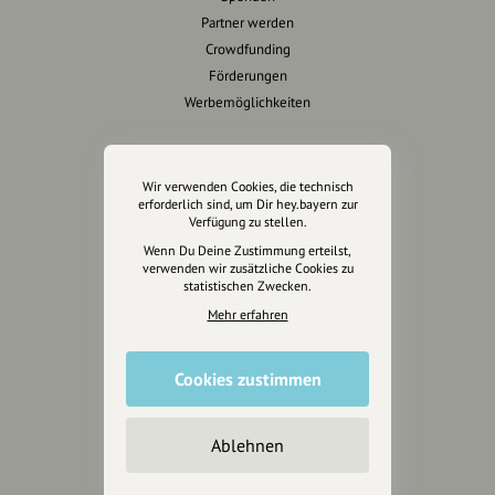
Partner werden
Crowdfunding
Förderungen
Werbemöglichkeiten
Rechtliches
Wir verwenden Cookies, die technisch
Impressum
erforderlich sind, um Dir hey.bayern zur
Verfügung zu stellen.
Datenschutz
Wenn Du Deine Zustimmung erteilst,
AGB
verwenden wir zusätzliche Cookies zu
Cookies zurücksetzen
statistischen Zwecken.
Mehr erfahren
Presse
Mediakit
Cookies zustimmen
Presseanfragen
Presseberichte
Ablehnen
Wir unterstützen Euch