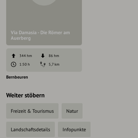
Via Damasia - Die Römer am
Auerberg
344 hm
86 hm
1:50 h
5,7 km
Bernbeuren
Weiter stöbern
Freizeit & Tourismus
Natur
Landschaftsdetails
Infopunkte