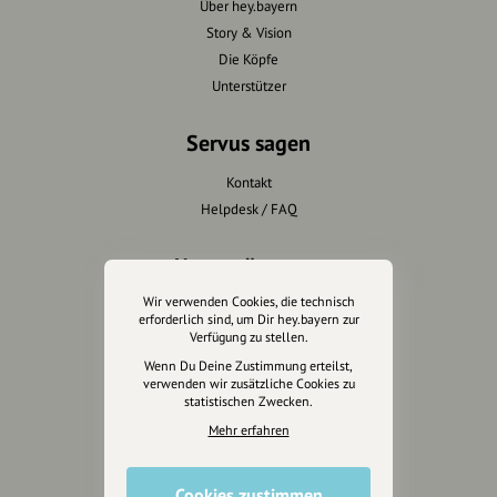
Über hey.bayern
Story & Vision
Die Köpfe
Unterstützer
Servus sagen
Kontakt
Helpdesk / FAQ
Unterstütze uns
Wir verwenden Cookies, die technisch
Spenden
erforderlich sind, um Dir hey.bayern zur
Partner werden
Verfügung zu stellen.
Crowdfunding
Wenn Du Deine Zustimmung erteilst,
verwenden wir zusätzliche Cookies zu
Förderungen
statistischen Zwecken.
Werbemöglichkeiten
Mehr erfahren
Rechtliches
Cookies zustimmen