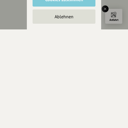
Impressum
Datenschutz
Ablehnen
AGB
Anfahrt
Cookies zurücksetzen
Presse
Mediakit
Presseanfragen
Presseberichte
Wir unterstützen Euch
Fotografie & mehr
Marketing
Design & Branding
Anakin Design