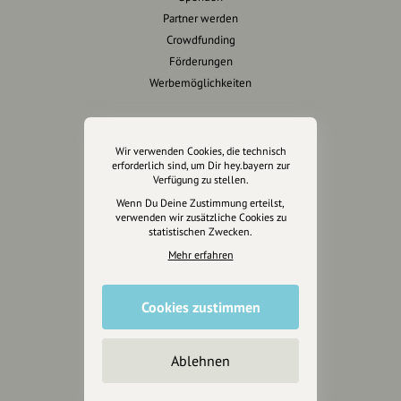
Partner werden
Crowdfunding
Förderungen
Werbemöglichkeiten
Rechtliches
Wir verwenden Cookies, die technisch
Impressum
erforderlich sind, um Dir hey.bayern zur
Verfügung zu stellen.
Datenschutz
Wenn Du Deine Zustimmung erteilst,
AGB
verwenden wir zusätzliche Cookies zu
Cookies zurücksetzen
statistischen Zwecken.
Mehr erfahren
Presse
Mediakit
Cookies zustimmen
Presseanfragen
Presseberichte
Ablehnen
Wir unterstützen Euch